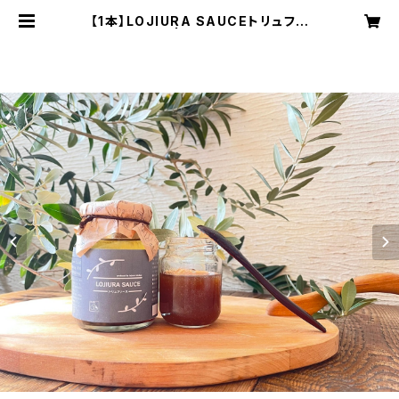
【1本】LOJIURA SAUCEトリュフソ
ース160g | lojiurakitchen